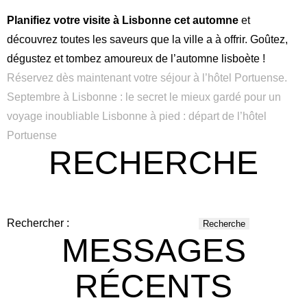
Planifiez votre visite à Lisbonne cet automne
et
découvrez toutes les saveurs que la ville a à offrir. Goûtez,
dégustez et tombez amoureux de l’automne lisboète !
Réservez dès maintenant votre séjour à l’hôtel Portuense.
Septembre à Lisbonne : le secret le mieux gardé pour un
Anglais
Espa
voyage inoubliable
Lisbonne à pied : départ de l’hôtel
Italien
Portug
Portuense
RECHERCHE
Rechercher :
MESSAGES
RÉCENTS