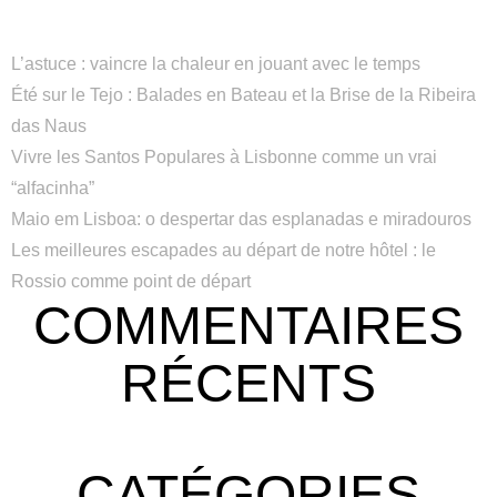
L’astuce : vaincre la chaleur en jouant avec le temps
Été sur le Tejo : Balades en Bateau et la Brise de la Ribeira
das Naus
Vivre les Santos Populares à Lisbonne comme un vrai
“alfacinha”
Maio em Lisboa: o despertar das esplanadas e miradouros
Les meilleures escapades au départ de notre hôtel : le
Rossio comme point de départ
COMMENTAIRES
RÉCENTS
CATÉGORIES