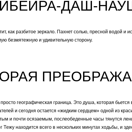
ИБЕЙРА-ДАШ-НА
2
1
3
2
ит, как разбитое зеркало. Пахнет солью, пресной водой и и
мую безмятежную и удивительную сторону.
4
3
5
4
ТОРАЯ ПРЕОБРАЖА
6
5
7
6
просто географическая граница. Это душа, которая бьется
телей и сегодня остается «жидким сердцем» одной из кра
8
7
стым и почти осязаемым, послеобеденные часы тянутся ле
ег Тежу находится всего в нескольких минутах ходьбы, и зд