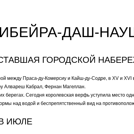
9
8
10
9
ИБЕЙРА-ДАШ-НАУ
11
10
12
11
 СТАВШАЯ ГОРОДСКОЙ НАБЕР
12
ой между Праса-ду-Комерсиу и Кайш-ду-Содре, в XV и XVI в
ру Алвареш Кабрал, Фернан Магеллан.
тих берегах. Сегодня королевская верфь уступила место о
ормы над водой и беспрепятственный вид на противополож
В ИЮЛЕ