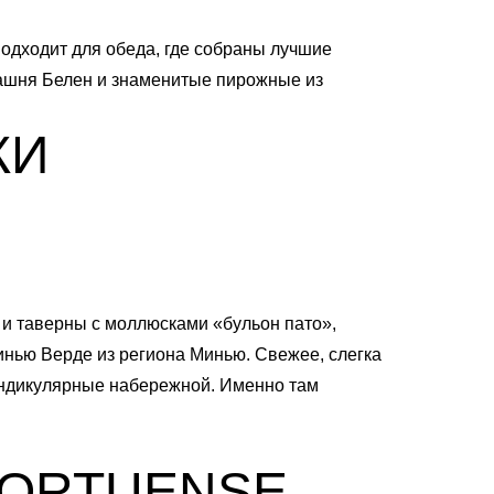
подходит для обеда, где собраны лучшие
башня Белен и знаменитые пирожные из
КИ
 и таверны с моллюсками «бульон пато»,
инью Верде из региона Минью. Свежее, слегка
пендикулярные набережной. Именно там
PORTUENSE