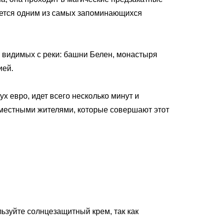
ляется одним из самых запоминающихся
Немецкий
Французский
Итальянский
Португальский,
 видимых с реки: башни Белен, монастыря
ией.
 евро, идет всего несколько минут и
с местными жителями, которые совершают этот
льзуйте солнцезащитный крем, так как