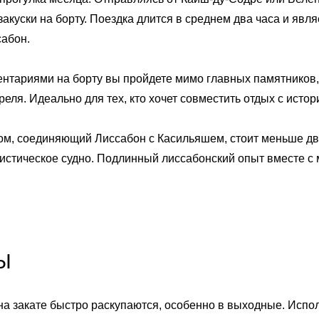
закуски на борту. Поездка длится в среднем два часа и яв
Английский
Испанский
сабон.
Португалия
Русский
нтариями на борту вы пройдете мимо главных памятников,
еля. Идеально для тех, кто хочет совместить отдых с истор
, соединяющий Лиссабон с Касильяшем, стоит меньше двух
уристическое судно. Подлинный лиссабонский опыт вместе 
Ы
 на закате быстро раскупаются, особенно в выходные. Испо