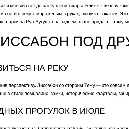
из и мягкий свет до наступления жары. Ближе к вечеру кам
ив ноги в реку, с мороженым в руках, любуясь закатом. Эт
луэт арки на Руа-Аугушта на заднем плане придают этому м
ЛИССАБОН ПОД ДР
ВИТЬСЯ НА РЕКУ
нив перспективу. Лиссабон со стороны Тежу — это совсем др
и в стиле помбалино, замки, исторические кварталы, взби
ДНЫХ ПРОГУЛОК В ИЮЛЕ
рогулка месяца. Отправляясь от Кайш-ду-Содре или Белен