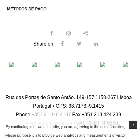
MÉTODOS DE PAGO
Share on
Rua das Portas de Santo Antão. 149-157 1150-267 Lisboa
Portugal • GPS: 38.7173,-9.1415
Phone
+351 21 346 4197
Fax
+351 213 424 239
info@hotelportuense.com
VAT
RNET N°6550
x
By continuing to browse this site, you are agreeing to the use of cookies,
whose purpose it is to provide web analytics and measurements of visitor