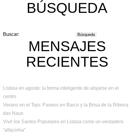
BÚSQUEDA
Buscar:
MENSAJES
RECIENTES
Lisboa en agosto: la forma inteligente de alojarse en el
centro
Verano en el Tejo: Paseos en Barco y la Brisa de la Ribeira
das Naus
Vivir los Santos Populares en Lisboa como un verdadero
“alfacinha”