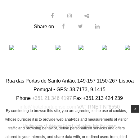
Share on
Rua das Portas de Santo Antão. 149-157 1150-267 Lisboa
Portugal • GPS: 38.7173,-9.1415
Phone
+351 21 346 4197
Fax
+351 213 424 239
info@hotelportuense.com
VAT
RNET N°6550
x
By continuing to browse this site, you are agreeing to the use of cookies,
whose purpose it is to provide web analytics and measurements of visitor
Habitaciones - Habitación Triple Hotel Lisboa
Hotel Portuense
traffic and browsing behavior, define personalized services and offers
tailored to your interests, and share data with, or redirect users from, third-