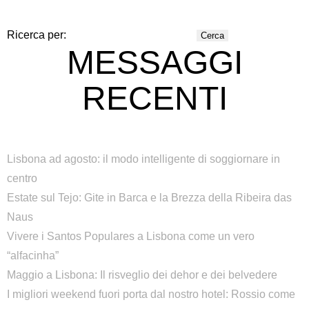
Ricerca per:
MESSAGGI
RECENTI
Lisbona ad agosto: il modo intelligente di soggiornare in
centro
Estate sul Tejo: Gite in Barca e la Brezza della Ribeira das
Naus
Vivere i Santos Populares a Lisbona come un vero
“alfacinha”
Maggio a Lisbona: Il risveglio dei dehor e dei belvedere
I migliori weekend fuori porta dal nostro hotel: Rossio come