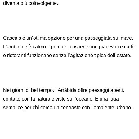
diventa più coinvolgente.
Cascais è un’ottima opzione per una passeggiata sul mare.
L’ambiente è calmo, i percorsi costieri sono piacevoli e caffè
Inglese
Spagnolo
Tede
e ristoranti funzionano senza l’agitazione tipica dell’estate.
Francese
Italiano
Portoghese, Portogallo
Rus
Nei giorni di bel tempo, l’Arrábida offre paesaggi aperti,
contatto con la natura e viste sull’oceano. È una fuga
semplice per chi cerca un contrasto con l’ambiente urbano.