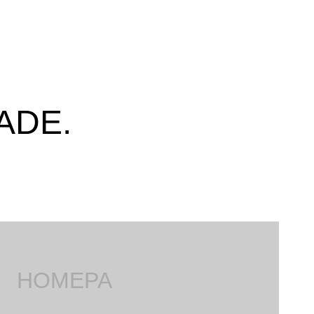
ADE.
Немецкий
Французский
Итальянский
Португальский,
НОМЕРА