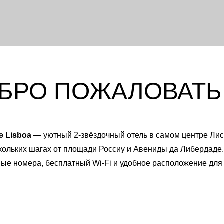
Please select
1
0
children ages:
-
2
1
БРО ПОЖАЛОВАТЬ
0
-
3
2
1
0
4
e Lisboa
— уютный 2-звёздочный отель в самом центре Лис
2
1
ескольких шагах от площади Россиу и Авениды да Либердаде.
ые номера, бесплатный Wi-Fi и удобное расположение для п
3
2
4
3