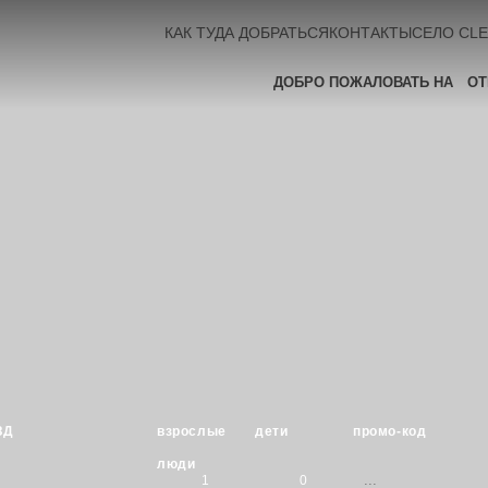
КАК ТУДА ДОБРАТЬСЯ
КОНТАКТЫ
СЕЛО CLE
ДОБРО ПОЖАЛОВАТЬ НА
ОТ
ЗД
взрослые
дети
промо-код
люди
1
0