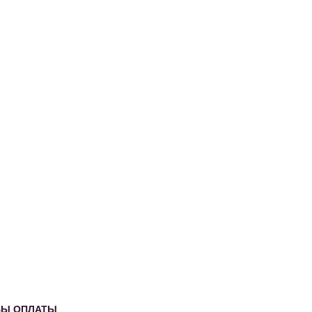
Немецкий
Французский
Итальянский
Португальский,
БЫ ОПЛАТЫ