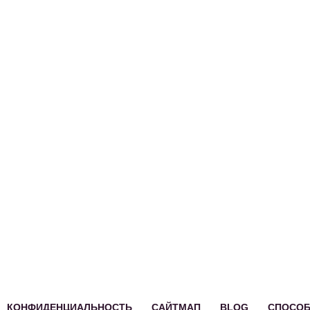
Английский
Испанский
Португалия
Русский
КОНФИДЕНЦИАЛЬНОСТЬ
САЙТМАП
BLOG
СПОСО