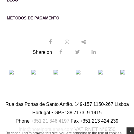
BLOG
METODOS DE PAGAMENTO
Share on
Rua das Portas de Santo Antão. 149-157 1150-267 Lisboa
Portugal • GPS: 38.7173,-9.1415
Phone
+351 21 346 4197
Fax
+351 213 424 239
info@hotelportuense.com
VAT
RNET N°6550
x
By continuing to browse this site, you are agreeing to the use of cookies,