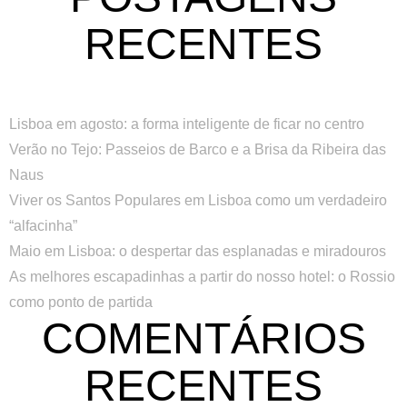
RECENTES
Lisboa em agosto: a forma inteligente de ficar no centro
Verão no Tejo: Passeios de Barco e a Brisa da Ribeira das
Naus
Viver os Santos Populares em Lisboa como um verdadeiro
“alfacinha”
Maio em Lisboa: o despertar das esplanadas e miradouros
As melhores escapadinhas a partir do nosso hotel: o Rossio
como ponto de partida
COMENTÁRIOS
RECENTES