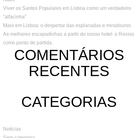
Viver os Santos Populares em Lisboa como um verdadeiro
“alfacinha”
Maio em Lisboa: o despertar das esplanadas e miradouros
As melhores escapadinhas a partir do nosso hotel: o Rossio
como ponto de partida
COMENTÁRIOS
RECENTES
CATEGORIAS
Notícias
Sem categoria