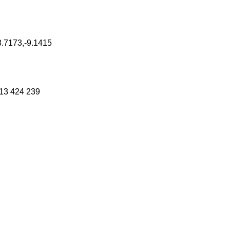
8.7173,-9.1415
13 424 239
ch
Französisch
Italienisch
Portugiesisch, Portugal