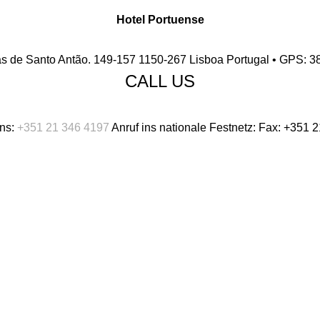
Hotel Portuense
2
1
s de Santo Antão. 149-157 1150-267 Lisboa Portugal • GPS: 3
3
2
CALL US
4
3
ns:
+351 21 346 4197
Anruf ins nationale Festnetz:
Fax:
+351 2
5
4
Englisch
Spanisch
Deuts
6
5
Russisch
7
6
8
7