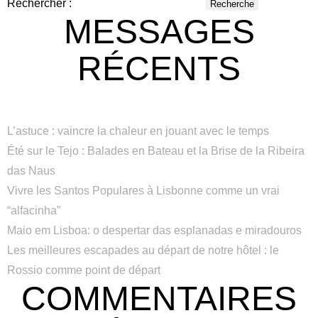
Rechercher :
MESSAGES
RÉCENTS
L’astuce : vaincre la chaleur en jouant avec le temps
Été sur le Tejo : Balades en Bateau et la Brise de la Ribeira
das Naus
Vivre les Santos Populares à Lisbonne comme un vrai
“alfacinha”
Maio em Lisboa: o despertar das esplanadas e miradouros
Les meilleures escapades au départ de notre hôtel : le
Rossio comme point de départ
COMMENTAIRES