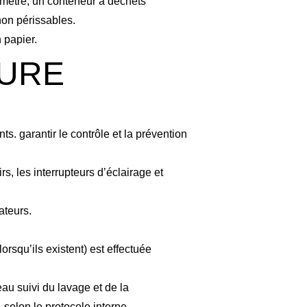
omètre, un conteneur à déchets
non périssables.
 papier.
SURE
ts. garantir le contrôle et la prévention
s, les interrupteurs d’éclairage et
ateurs.
rsqu’ils existent) est effectuée
eau suivi du lavage et de la
 selon le protocole interne.