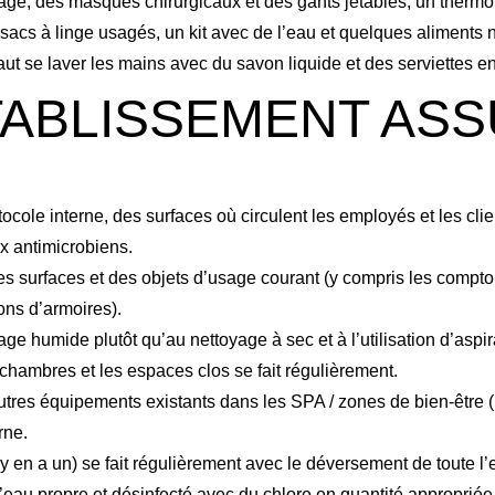
yage, des masques chirurgicaux et des gants jetables, un therm
acs à linge usagés, un kit avec de l’eau et quelques aliments 
 faut se laver les mains avec du savon liquide et des serviettes en
TABLISSEMENT AS
ocole interne, des surfaces où circulent les employés et les clien
ux antimicrobiens.
des surfaces et des objets d’usage courant (y compris les comptoir
ons d’armoires).
e humide plutôt qu’au nettoyage à sec et à l’utilisation d’aspir
 chambres et les espaces clos se fait régulièrement.
utres équipements existants dans les SPA / zones de bien-être (lo
rne.
 y en a un) se fait régulièrement avec le déversement de toute l’
 d’eau propre et désinfecté avec du chlore en quantité appropriée,