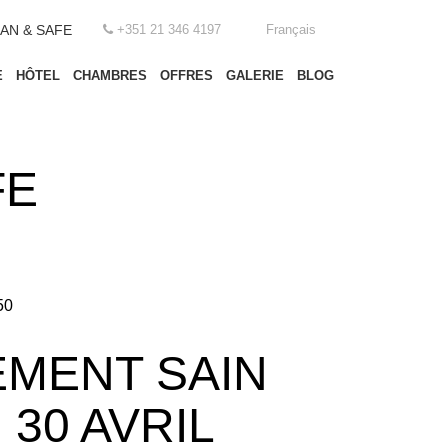
AN & SAFE
+351 21 346 4197
Français
E
HÔTEL
CHAMBRES
OFFRES
GALERIE
BLOG
FE
50
EMENT SAIN
 30 AVRIL