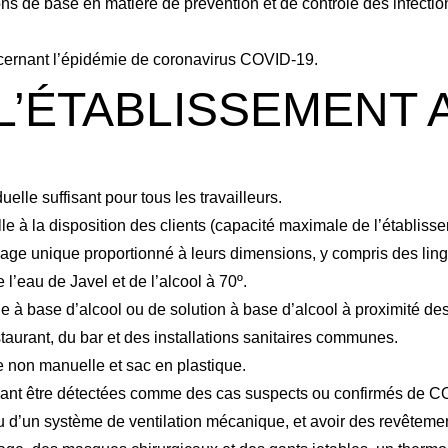
s de base en matière de prévention et de contrôle des infection
ncernant l’épidémie de coronavirus COVID-19.
L’ÉTABLISSEMENT 
elle suffisant pour tous les travailleurs.
e à la disposition des clients (capacité maximale de l’établisse
sage unique proportionné à leurs dimensions, y compris des lin
l’eau de Javel et de l’alcool à 70º.
e à base d’alcool ou de solution à base d’alcool à proximité des 
Anglais
Espagnol
Allema
staurant, du bar et des installations sanitaires communes.
 non manuelle et sac en plastique.
vant être détectées comme des cas suspects ou confirmés de COV
u d’un système de ventilation mécanique, et avoir des revêtement