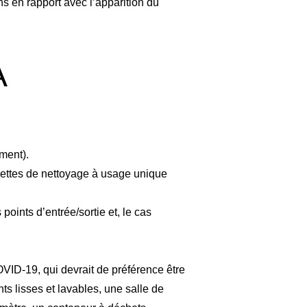
s en rapport avec l’apparition du
A
ment).
gettes de nettoyage à usage unique
points d’entrée/sortie et, le cas
nd
Français
Italien
Portugais - du Portugal
Russe
ID-19, qui devrait de préférence être
s lisses et lavables, une salle de