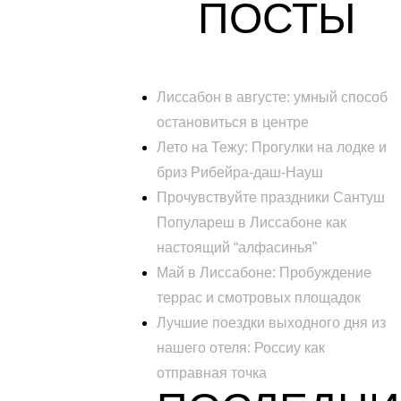
ПОСТЫ
Лиссабон в августе: умный способ
остановиться в центре
Лето на Тежу: Прогулки на лодке и
бриз Рибейра-даш-Науш
Прочувствуйте праздники Сантуш
Популареш в Лиссабоне как
настоящий “алфасинья”
Май в Лиссабоне: Пробуждение
террас и смотровых площадок
Лучшие поездки выходного дня из
нашего отеля: Россиу как
отправная точка