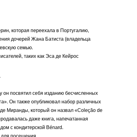
рин, которая переехала в Португалию,
тения дочерей Жана Батиста (владельца
левскую семью.
исателей, таких как Эса де Кейрос
A
му он посвятил себя изданию бесчисленных
ига». Он также опубликовал набор различных
 де Миранды, который он назвал «Coleção de
Немецкий
Французский
Итальянский
Португальский,
 продавалась даже книга, напечатанная
рядом с кондитерской Bénard.
 для посещения.