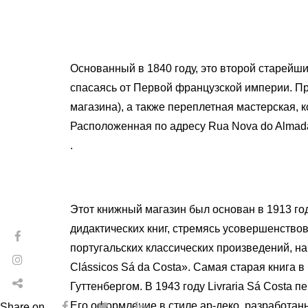
Основанный в 1840 году, это второй старейш
спасаясь от Первой французской империи. Пр
магазина), а также переплетная мастерская,
Расположенная по адресу Rua Nova do Almada 
.
Этот книжный магазин был основан в 1913 го
дидактических книг, стремясь усовершенствов
португальских классических произведений, н
Clássicos Sá da Costa». Самая старая книга 
Гуттенбергом. В 1943 году Livraria Sá Costa п
Его оформление в стиле ар-деко, разработан
Share on