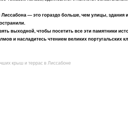
 Лиссабона — это гораздо больше, чем улицы, здания и
ространили.
зять выходной, чтобы посетить все эти памятники ис
олмов и насладитесь чтением великих португальских к
учших крыш и террас в Лиссабоне