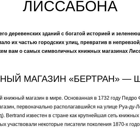
ЛИССАБОНА
2
1
3
2
его деревенских зданий с богатой историей и зеленею
ло их частью городских улиц, превратив в непревзой
4
3
кажем вам о самых символичных книжных магазинах Лис
5
4
НЫЙ МАГАЗИН «БЕРТРАН» — 
6
5
рый книжный магазин в мире. Основанная в 1732 году Педро 
7
6
агазин, первоначально располагавшийся на улице Руа-ду-Ло
д). Bertrand известен в стране как крупнейшая сеть книжных
8
7
х участвовали некоторые писатели поколения 1870-х годов