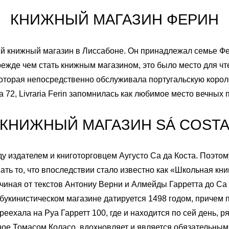
9
8
КНИЖНЫЙ МАГАЗИН ФЕРИН
10
9
ий книжный магазин в Лиссабоне. Он принадлежал семье Фе
11
10
ежде чем стать книжным магазином, это было место для ч
 которая непосредственно обслуживала португальскую коро
12
11
72, Livraria Ferin запомнилась как любимое место вечных п
КНИЖНЫЙ МАГАЗИН SÁ COST
12
ду издателем и книготорговцем Аугусто Са да Коста. Поэто
ать то, что впоследствии стало известно как «Школьная кн
ачиная от текстов Антониу Верни и Алмейды Гарретта до Са
Английский
Испанский
в букинистическом магазине датируется 1498 годом, причем
Португалия
Русский
ереехала на Руа Гарретт 100, где и находится по сей день, 
ное Томасом Коласо, вдохновляет и является обязательным