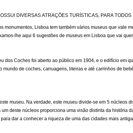
1
0
OSSUI DIVERSAS ATRAÇÕES TURÍSTICAS, PARA TODOS
2
1
itos monumentos, Lisboa tem também vários museus que vale me
ixamos-lhe aqui 6 sugestões de museus em Lisboa que vai quer
3
2
dos Coches foi aberto ao público em 1904, e o edifício em que
4
3
o mundo de coches, carruagens, liteiras e até carrinhos de beb
5
4
6
5
 este museu. Na verdade, este museu divide-se em 5 núcleos di
 um deste núcleos proporciona uma visão distinta da história 
7
6
s, para dar a conhecer a riqueza de uma das cidades mais antig