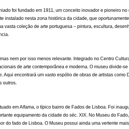
8
7
do foi fundado em 1911, um conceito inovador e pioneiro no 
9
8
e instalado nesta zona histórica da cidade, que oportunamente, 
ma vasta coleção de arte portuguesa – pintura, escultura, dese
ncia.
10
9
11
10
as nem por isso menos relevante. Integrado no Centro Cultura
acionais de arte contemporânea e moderna. O museu divide-se 
12
11
e. Aqui encontrará um vasto espólio de obras de artistas como 
s outros.
12
uado em Alfama, o típico bairro de Fados de Lisboa. Foi inaugu
rtante equipamento da cidade do séc. XIX. No Museu do Fado,
Inglês
Espanhol
Alemão
or do fado de Lisboa. O Museu possui ainda uma vertente mais