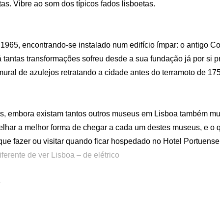
stas. Vibre ao som dos típicos fados lisboetas.
1965, encontrando-se instalado num edifício ímpar: o antigo
á tantas transformações sofreu desde a sua fundação já por si pr
mural de azulejos retratando a cidade antes do terramoto de 1
, embora existam tantos outros museus em Lisboa também mui
nselhar a melhor forma de chegar a cada um destes museus, e o
que fazer ou visitar quando ficar hospedado no Hotel Portuense
ferente de ver Lisboa – de elétrico
R