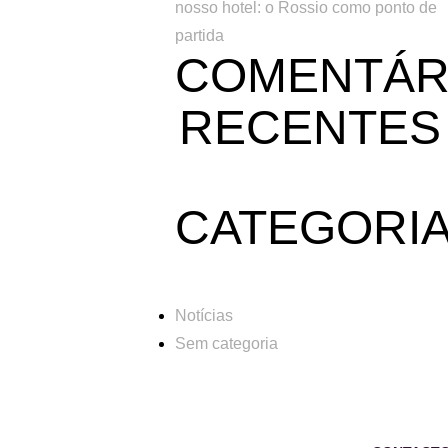
nosso hotel: o Rossio como ponto de
partida
COMENTÁR
RECENTES
CATEGORI
Notícias
Sem categoria