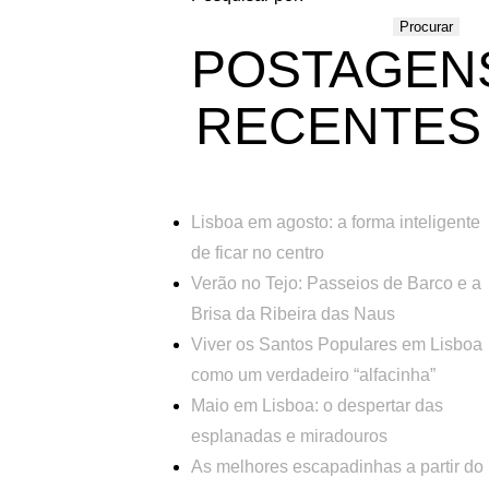
POSTAGEN
RECENTES
Lisboa em agosto: a forma inteligente
de ficar no centro
Verão no Tejo: Passeios de Barco e a
Brisa da Ribeira das Naus
Viver os Santos Populares em Lisboa
como um verdadeiro “alfacinha”
Maio em Lisboa: o despertar das
esplanadas e miradouros
As melhores escapadinhas a partir do