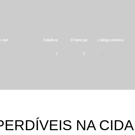
-out
Adultos
Crianças
código promo
1
0
Por favor
1
0
seleccione
crianças com
2
1
idades entre :
-
3
2
PERDÍVEIS NA CIDA
0
-
4