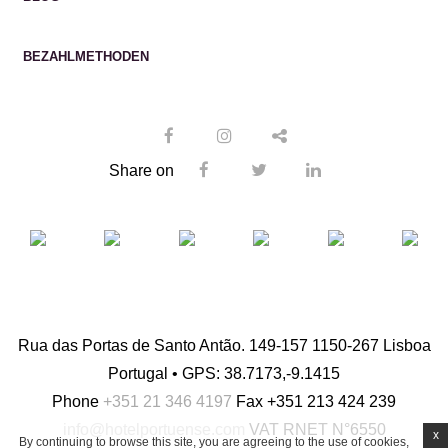
BEZAHLMETHODEN
Share on
Rua das Portas de Santo Antão. 149-157 1150-267 Lisboa
Portugal • GPS: 38.7173,-9.1415
Phone
+351 21 346 4197
Fax
+351 213 424 239
info@hotelportuense.com
VAT
RNET N°6550
x
By continuing to browse this site, you are agreeing to the use of cookies,