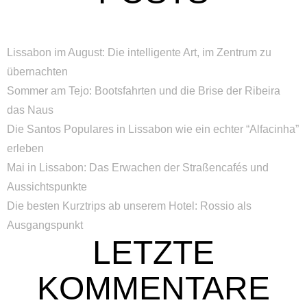
Lissabon im August: Die intelligente Art, im Zentrum zu
übernachten
Sommer am Tejo: Bootsfahrten und die Brise der Ribeira
das Naus
Die Santos Populares in Lissabon wie ein echter “Alfacinha”
erleben
Mai in Lissabon: Das Erwachen der Straßencafés und
Aussichtspunkte
Die besten Kurztrips ab unserem Hotel: Rossio als
Ausgangspunkt
LETZTE
KOMMENTARE