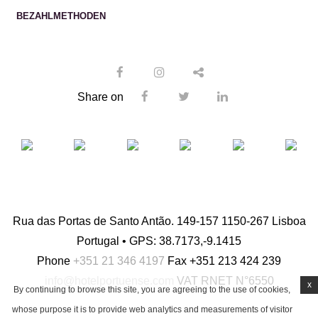
BEZAHLMETHODEN
Share on
Rua das Portas de Santo Antão. 149-157 1150-267 Lisboa
Portugal • GPS: 38.7173,-9.1415
Phone
+351 21 346 4197
Fax
+351 213 424 239
info@hotelportuense.com
VAT
RNET N°6550
x
By continuing to browse this site, you are agreeing to the use of cookies,
whose purpose it is to provide web analytics and measurements of visitor