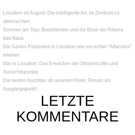
Lissabon im August: Die intelligente Art, im Zentrum zu
übernachten
Sommer am Tejo: Bootsfahrten und die Brise der Ribeira
das Naus
Die Santos Populares in Lissabon wie ein echter “Alfacinha”
erleben
Mai in Lissabon: Das Erwachen der Straßencafés und
Aussichtspunkte
Die besten Kurztrips ab unserem Hotel: Rossio als
Ausgangspunkt
LETZTE
KOMMENTARE