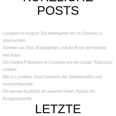
POSTS
Lissabon im August: Die intelligente Art, im Zentrum zu
übernachten
Sommer am Tejo: Bootsfahrten und die Brise der Ribeira
das Naus
Die Santos Populares in Lissabon wie ein echter “Alfacinha”
erleben
Mai in Lissabon: Das Erwachen der Straßencafés und
Aussichtspunkte
Die besten Kurztrips ab unserem Hotel: Rossio als
Ausgangspunkt
LETZTE