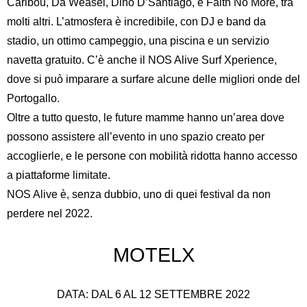
Caribou, Da Weasel, Dino D’Santiago, e Faith No More, tra
Inglese
Spagnolo
molti altri. L’atmosfera è incredibile, con DJ e band da
Tedesco
Francese
Italiano
stadio, un ottimo campeggio, una piscina e un servizio
Portoghese, Portogallo
navetta gratuito. C’è anche il NOS Alive Surf Xperience,
Russo
dove si può imparare a surfare alcune delle migliori onde del
Portogallo.
Oltre a tutto questo, le future mamme hanno un’area dove
possono assistere all’evento in uno spazio creato per
accoglierle, e le persone con mobilità ridotta hanno accesso
a piattaforme limitate.
NOS Alive è, senza dubbio, uno di quei festival da non
perdere nel 2022.
MOTELX
DATA: DAL 6 AL 12 SETTEMBRE 2022