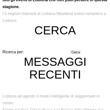
stagione.
I 5 migliori ristoranti di Lisbona
Weekend estivo romantico a
Lisbona
CERCA
Ricerca per:
MESSAGGI
RECENTI
Lisbona ad agosto: il modo intelligente di soggiornare in
centro
Estate sul Tejo: Gite in Barca e la Brezza della Ribeira das