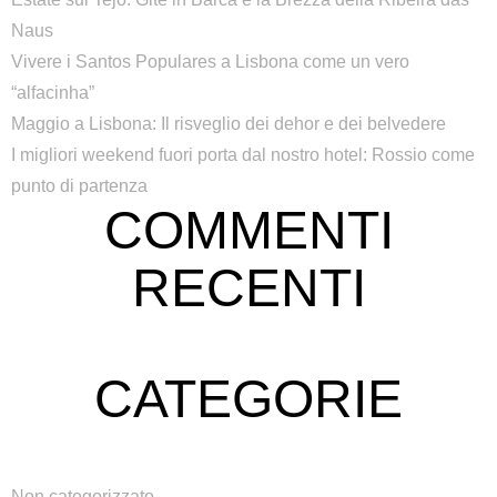
Naus
Vivere i Santos Populares a Lisbona come un vero
“alfacinha”
Maggio a Lisbona: Il risveglio dei dehor e dei belvedere
I migliori weekend fuori porta dal nostro hotel: Rossio come
punto di partenza
COMMENTI
RECENTI
CATEGORIE
Non categorizzato